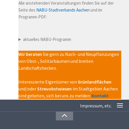
Alle anstehenden Veranstaltungen finden Sie auf der
Seite des
NABU-Stadtverbands Aachen
und im
Programm-PDF:
aktuelles NABU-Programm
Wir beraten
Sie gern zu Nach- und Neupflanzungen
von Obst-, Solitärbäumen und breiten
Landschaftshecken.
Interessierte Eigentümer von
Grünlandflächen
und/oder
Streuobstwiesen
im Stadtgebiet Aachen
sind gebeten, sich bei uns zu melden:
Kontakt