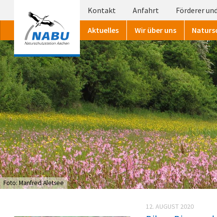
Kontakt
Anfahrt
Förderer und
Aktuelles
Wir über uns
Naturs
Foto: Manfred Aletsee
12. AUGUST 2020