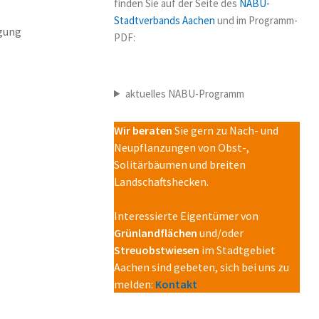
finden Sie auf der Seite des
NABU-
Stadtverbands Aachen
und im Programm-
egung
PDF:
aktuelles NABU-Programm
Wir beraten
Sie gern zu Nach- und
Neupflanzungen von Obst-,
Solitärbäumen und breiten
Landschaftshecken.
Interessierte Eigentümer von
Grünlandflächen
und/oder
Streuobstwiesen
im Stadtgebiet
Aachen sind gebeten, sich bei uns zu
melden:
Kontakt