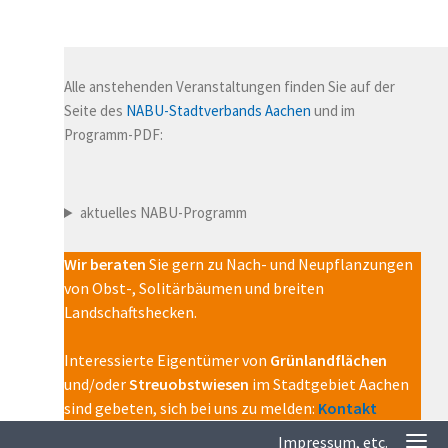
Alle anstehenden Veranstaltungen finden Sie auf der
Seite des
NABU-Stadtverbands Aachen
und im
Programm-PDF:
aktuelles NABU-Programm
Wir beraten
Sie gern zu Nach- und Neupflanzungen
von Obst-, Solitärbäumen und breiten
Landschaftshecken.
Interessierte Eigentümer von
Grünlandflächen
und/oder
Streuobstwiesen
im Stadtgebiet Aachen
sind gebeten, sich bei uns zu melden:
Kontakt