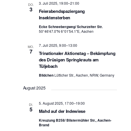
n
A
3. Juli 2025, 19:00
–
21:00
DO.
g
3
n
Feierabendspaziergang
e
s
Insektensterben
i
n
Ecke Schneebergweg/ Schurzelter Str.
c
S
50°46'47.0"N 6°01'54.1"E, Aachen
h
u
t
c
7. Juli 2025, 9:00
–
13:00
e
MO.
h
7
n
Trinationaler Aktionstag – Bekämpfung
e
-
des Drüsigen Springkrauts am
u
N
Tüljebach
a
n
Bildchen
Lütticher Str., Aachen, NRW, Germany
v
d
i
A
August 2025
g
n
a
s
t
5. August 2025, 17:00
–
19:00
DI.
i
i
5
Mahd auf der Indewiese
c
o
n
h
Kreuzung B258/ Bilstermühler Str., Aachen-
Brand
t