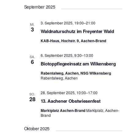
e
September 2025
n
,
3. September 2025, 19:00
–
21:00
MI.
N
3
Waldnaturschutz im Freyenter Wald
a
v
KAB-Haus, Hochstr. 9, Aachen-Brand
i
g
6. September 2025, 9:30
–
13:00
SA.
6
a
Biotoppflegeeinsatz am Wilkensberg
t
Rabentalweg, Aachen, NSG Wilkensberg
i
Rabentalweg, Aachen
o
n
28. September 2025, 10:00
–
17:00
SO.
28
13. Aachener Obstwiesenfest
Marktplatz Aachen-Brand
Marktplatz, Aachen-
Brand
Oktober 2025