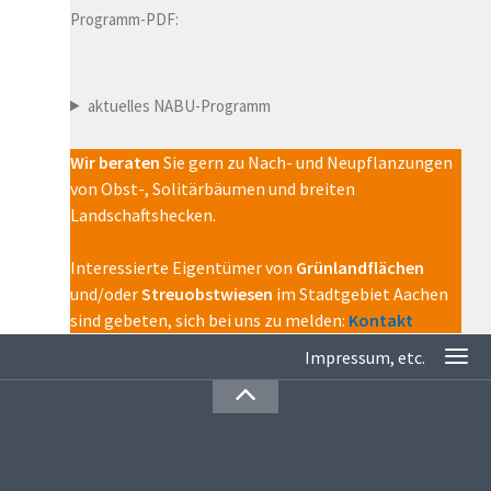
Programm-PDF:
aktuelles NABU-Programm
Wir beraten
Sie gern zu Nach- und Neupflanzungen
von Obst-, Solitärbäumen und breiten
Landschaftshecken.
Interessierte Eigentümer von
Grünlandflächen
und/oder
Streuobstwiesen
im Stadtgebiet Aachen
sind gebeten, sich bei uns zu melden:
Kontakt