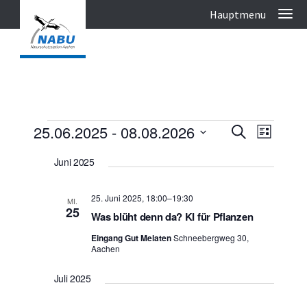
Veranstaltungen
V
25.06.2025
 - 
08.08.2026
V
Suche
Liste
e
e
Datum
r
r
Juni 2025
wählen.
a
a
n
n
25. Juni 2025, 18:00
–
19:30
s
MI.
25
s
t
Was blüht denn da? KI für Pflanzen
t
a
Eingang Gut Melaten
Schneebergweg 30,
l
a
Aachen
t
l
u
t
Juli 2025
n
u
g