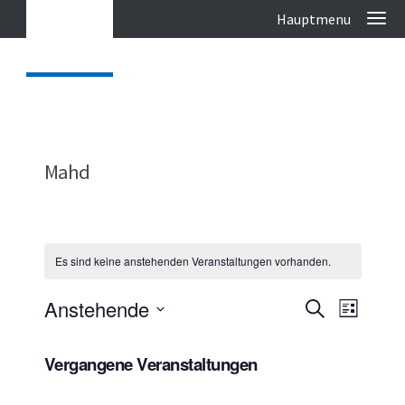
Mahd
Es sind keine anstehenden Veranstaltungen vorhanden.
V
Anstehende
V
Suche
Liste
e
e
Datum
r
r
wählen.
a
Vergangene Veranstaltungen
a
n
n
s