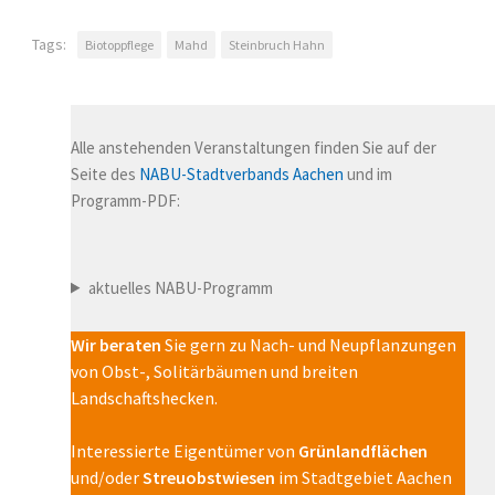
g
n
a
s
Tags:
Biotoppflege
Mahd
Steinbruch Hahn
t
i
i
c
o
n
h
Alle anstehenden Veranstaltungen finden Sie auf der
t
Seite des
NABU-Stadtverbands Aachen
und im
e
Programm-PDF:
n
,
N
a
aktuelles NABU-Programm
v
i
Wir beraten
Sie gern zu Nach- und Neupflanzungen
g
von Obst-, Solitärbäumen und breiten
a
Landschaftshecken.
t
i
Interessierte Eigentümer von
Grünlandflächen
o
und/oder
Streuobstwiesen
im Stadtgebiet Aachen