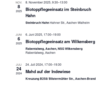
s
8. November 2025, 9:30
–
13:00
NOV.
t
8
t
a
Biotoppflegeeinsatz im Steinbruch
2025
l
a
Hahn
t
l
Steinbruch Hahn
Hahner Str., Aachen-Walheim
u
t
n
u
g
6. Juni 2025, 17:00
–
19:00
JUNI
n
6
A
Biotoppflegeeinsatz am Wilkensberg
2025
g
n
Rabentalweg, Aachen, NSG Wilkensberg
e
s
Rabentalweg, Aachen
i
n
c
S
24. Juli 2024, 17:00
–
19:30
JULI
h
u
24
Mahd auf der Indewiese
t
c
2024
e
Kreuzung B258/ Bilstermühler Str., Aachen-Brand
h
n
e
-
u
N
a
n
v
d
i
A