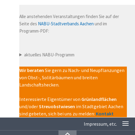
Alle anstehenden Veranstaltungen finden Sie auf der
Seite des
NABU-Stadtverbands Aachen
und im
Programm-PDF:
aktuelles NABU-Programm
Wir beraten
Sie gern zu Nach- und Neupflanzungen
von Obst-, Solitärbäumen und breiten
Landschaftshecken.
Interessierte Eigentümer von
Grünlandflächen
und/oder
Streuobstwiesen
im Stadtgebiet Aachen
sind gebeten, sich bei uns zu melden:
Kontakt