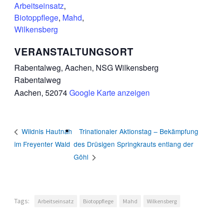
Arbeitseinsatz
,
Biotoppflege
,
Mahd
,
Wilkensberg
VERANSTALTUNGSORT
Rabentalweg, Aachen, NSG Wilkensberg
Rabentalweg
Aachen
,
52074
Google Karte anzeigen
Trinationaler Aktionstag – Bekämpfung
Wildnis Hautnah
im Freyenter Wald
des Drüsigen Springkrauts entlang der
Göhl
Tags:
Arbeitseinsatz
Biotoppflege
Mahd
Wilkensberg