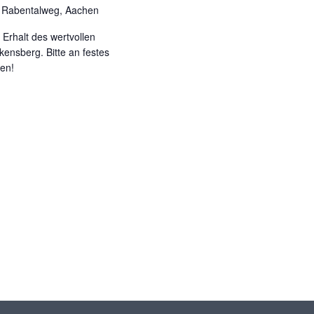
g
Rabentalweg, Aachen
a
t
Erhalt des wertvollen
i
ensberg. Bitte an festes
en!
o
n