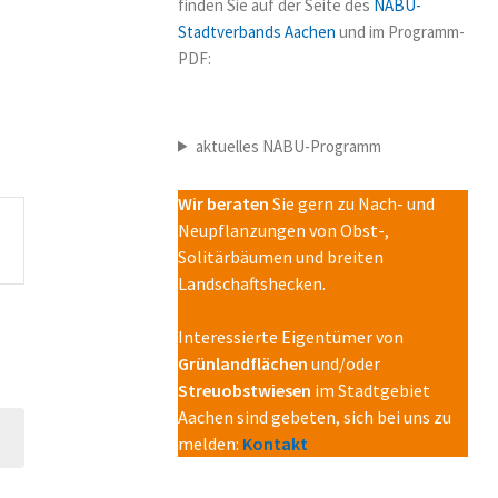
finden Sie auf der Seite des
NABU-
Stadtverbands Aachen
und im Programm-
PDF:
aktuelles NABU-Programm
Wir beraten
Sie gern zu Nach- und
Neupflanzungen von Obst-,
Solitärbäumen und breiten
Landschaftshecken.
Interessierte Eigentümer von
Grünlandflächen
und/oder
Streuobstwiesen
im Stadtgebiet
Aachen sind gebeten, sich bei uns zu
melden:
Kontakt