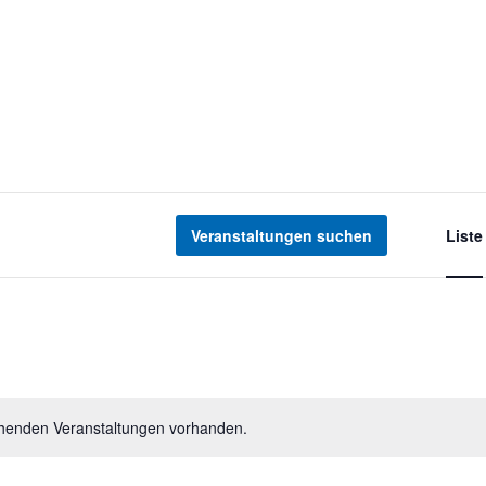
V
e
Veranstaltungen suchen
Liste
r
a
n
s
t
a
ehenden Veranstaltungen vorhanden.
l
t