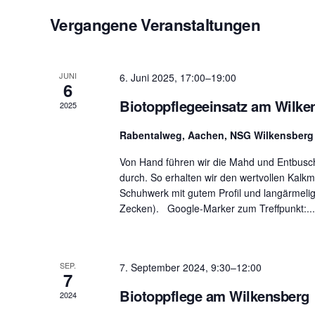
t
u
Vergangene Veranstaltungen
n
g
JUNI
6. Juni 2025, 17:00
–
19:00
e
6
n
Biotoppflegeeinsatz am Wilke
2025
S
Rabentalweg, Aachen, NSG Wilkensber
u
Von Hand führen wir die Mahd und Entbus
c
durch. So erhalten wir den wertvollen Kalkm
h
Schuhwerk mit gutem Profil und langärmeli
e
Zecken). Google-Marker zum Treffpunkt:..
u
n
d
SEP.
7. September 2024, 9:30
–
12:00
7
A
Biotoppflege am Wilkensberg
2024
n