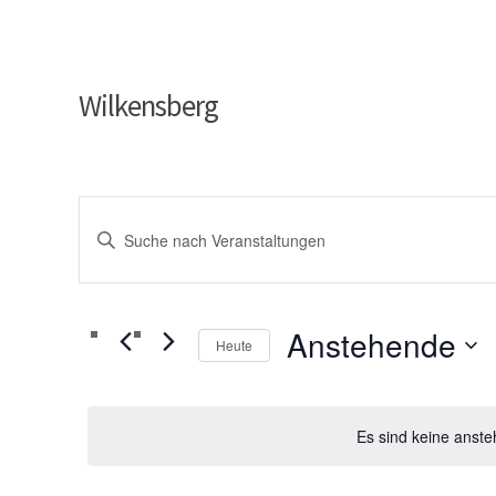
Wilkensberg
V
Bitte
e
Schlüsselwort
r
eingeben.
a
Suche
Anstehende
n
Heute
nach
s
Datum
Veranstaltungen
t
wählen.
Schlüsselwort.
a
Es sind keine anst
l