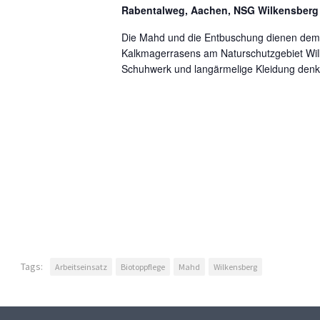
Rabentalweg, Aachen, NSG Wilkensber
s
i
Die Mahd und die Entbuschung dienen dem 
c
Kalkmagerrasens am Naturschutzgebiet Wilk
Schuhwerk und langärmelige Kleidung denk
h
t
e
n
,
N
a
v
i
g
Tags:
Arbeitseinsatz
Biotoppflege
Mahd
Wilkensberg
a
t