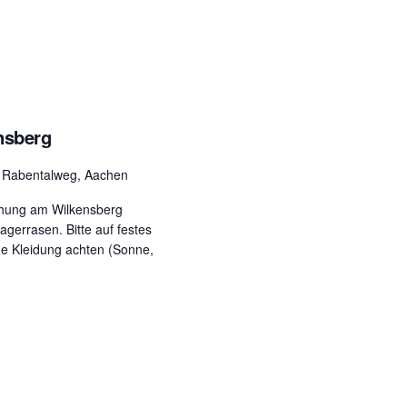
u
n
g
A
n
s
nsberg
i
c
g
Rabentalweg, Aachen
h
chung am Wilkensberg
t
agerrasen. Bitte auf festes
e
ge Kleidung achten (Sonne,
n
.
-
N
a
v
i
g