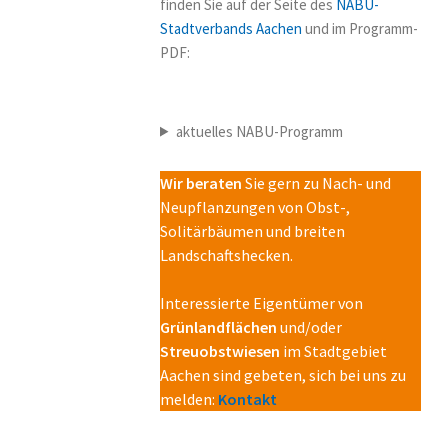
finden Sie auf der Seite des
NABU-
Stadtverbands Aachen
und im Programm-
PDF:
aktuelles NABU-Programm
Wir beraten
Sie gern zu Nach- und
Neupflanzungen von Obst-,
Solitärbäumen und breiten
Landschaftshecken.
Interessierte Eigentümer von
Grünlandflächen
und/oder
Streuobstwiesen
im Stadtgebiet
Aachen sind gebeten, sich bei uns zu
melden:
Kontakt