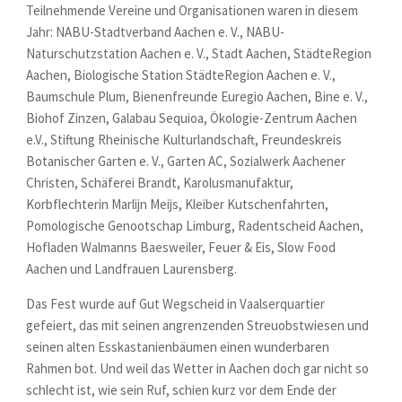
Teilnehmende Vereine und Organisationen waren in diesem
Jahr: NABU-Stadtverband Aachen e. V., NABU-
Naturschutzstation Aachen e. V., Stadt Aachen, StädteRegion
Aachen, Biologische Station StädteRegion Aachen e. V.,
Baumschule Plum, Bienenfreunde Euregio Aachen, Bine e. V.,
Biohof Zinzen, Galabau Sequioa, Ökologie-Zentrum Aachen
e.V., Stiftung Rheinische Kulturlandschaft, Freundeskreis
Botanischer Garten e. V., Garten AC, Sozialwerk Aachener
Christen, Schäferei Brandt, Karolusmanufaktur,
Korbflechterin Marlijn Meijs, Kleiber Kutschenfahrten,
Pomologische Genootschap Limburg, Radentscheid Aachen,
Hofladen Walmanns Baesweiler, Feuer & Eis, Slow Food
Aachen und Landfrauen Laurensberg.
Das Fest wurde auf Gut Wegscheid in Vaalserquartier
gefeiert, das mit seinen angrenzenden Streuobstwiesen und
seinen alten Esskastanienbäumen einen wunderbaren
Rahmen bot. Und weil das Wetter in Aachen doch gar nicht so
schlecht ist, wie sein Ruf, schien kurz vor dem Ende der