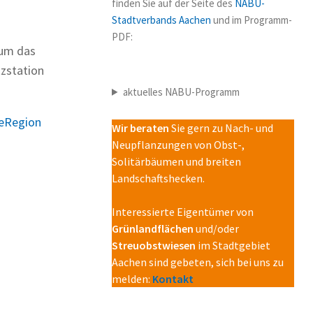
finden Sie auf der Seite des
NABU-
Stadtverbands Aachen
und im Programm-
PDF:
 um das
tzstation
aktuelles NABU-Programm
teRegion
Wir beraten
Sie gern zu Nach- und
Neupflanzungen von Obst-,
Solitärbäumen und breiten
Landschaftshecken.
Interessierte Eigentümer von
Grünlandflächen
und/oder
Streuobstwiesen
im Stadtgebiet
Aachen sind gebeten, sich bei uns zu
melden:
Kontakt