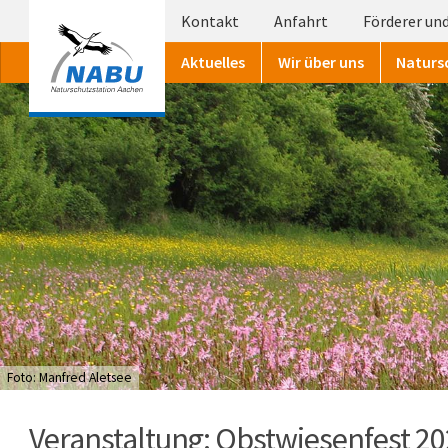
Kontakt
Anfahrt
Förderer und
Aktuelles
Wir über uns
Naturs
Foto: Manfred Aletsee
Veranstaltung: Obstwiesenfest 20