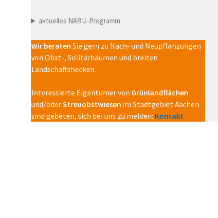
aktuelles NABU-Programm
Wir beraten
Sie gern zu Nach- und Neupflanzungen
von Obst-, Solitärbäumen und breiten
Landschaftshecken.
Interessierte Eigentümer von
Grünlandflächen
und/oder
Streuobstwiesen
im Stadtgebiet Aachen
sind gebeten, sich bei uns zu melden:
Kontakt